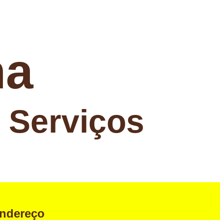
ha
e Serviços
ndereço