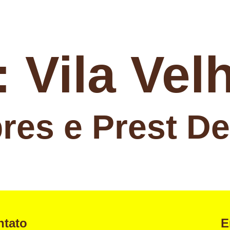
:
Vila Vel
pres e Prest D
ntato
E