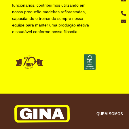
funcionários, contribuímos utilizando em
nossa produção madeiras reflorestadas,
capacitando e treinando sempre nossa
equipe para manter uma produção efetiva
e saudável conforme nossa filosofia.
QUEM SOMOS