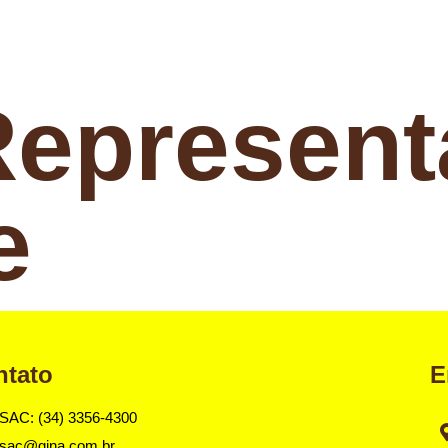
Represen
e
ntato
E
SAC: (34) 3356-4300
sac@gina.com.br